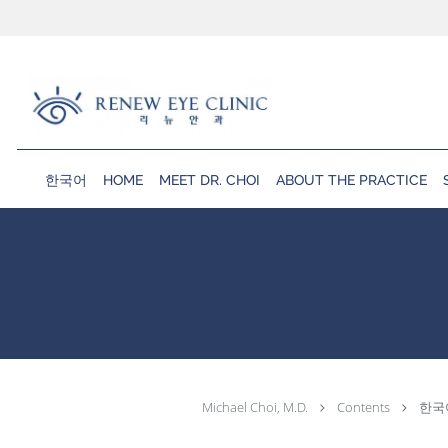
Skip to main content
한국어
HOME
MEET DR. CHOI
ABOUT THE PRACTICE
Michael Choi, M.D.
Contents
한국