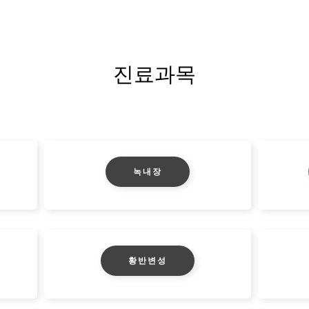
진료과목
녹내장
황반변성