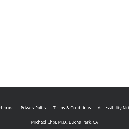
Privacy Policy
Terms & Conditions
Accessibility No
ebra Inc
.
Michael Choi, M.D., Buena Park, CA